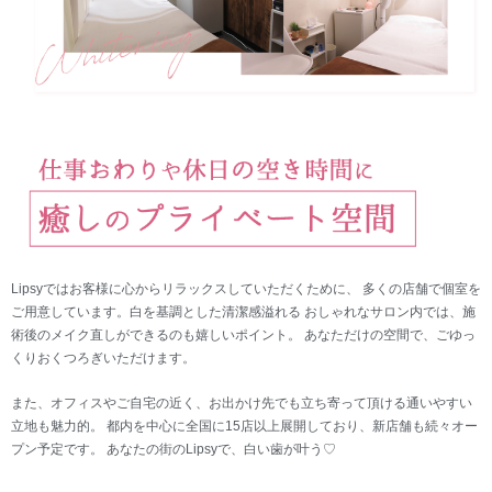
Lipsyではお客様に心からリラックスしていただくために、 多くの店舗で個室を
ご用意しています。白を基調とした清潔感溢れる おしゃれなサロン内では、施
術後のメイク直しができるのも嬉しいポイント。 あなただけの空間で、ごゆっ
くりおくつろぎいただけます。
また、オフィスやご自宅の近く、お出かけ先でも立ち寄って頂ける通いやすい
立地も魅力的。 都内を中心に全国に15店以上展開しており、新店舗も続々オー
プン予定です。 あなたの街のLipsyで、白い歯が叶う♡